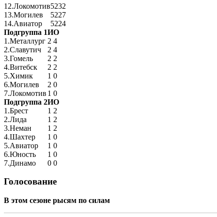
12.
Локомотив
52
32
13.
Могилев
52
27
14.
Авиатор
52
24
Подгруппа 1
И
О
1.
Металлург
2
4
2.
Славутич
2
4
3.
Гомель
2
2
4.
Витебск
2
2
5.
Химик
1
0
6.
Могилев
2
0
7.
Локомотив
1
0
Подгруппа 2
И
О
1.
Брест
1
2
2.
Лида
1
2
3.
Неман
1
2
4.
Шахтер
1
0
5.
Авиатор
1
0
6.
Юность
1
0
7.
Динамо
0
0
Голосование
В этом сезоне рысям по силам