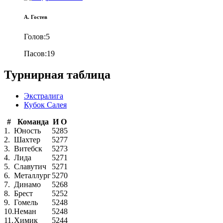
А. Гостев
Голов:
5
Пасов:
19
Турнирная таблица
Экстралига
Кубок Салея
#
Команда
И
О
1.
Юность
52
85
2.
Шахтер
52
77
3.
Витебск
52
73
4.
Лида
52
71
5.
Славутич
52
71
6.
Металлург
52
70
7.
Динамо
52
68
8.
Брест
52
52
9.
Гомель
52
48
10.
Неман
52
48
11.
Химик
52
44