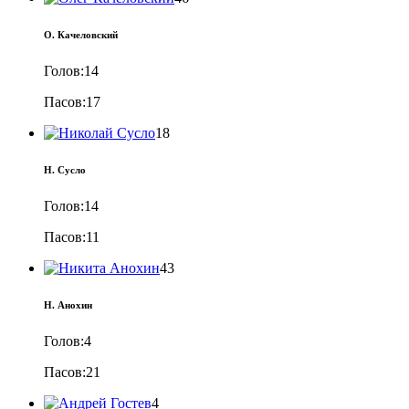
О. Качеловский
Голов:
14
Пасов:
17
18
Н. Сусло
Голов:
14
Пасов:
11
43
Н. Анохин
Голов:
4
Пасов:
21
4