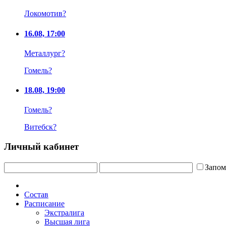
Локомотив
?
16.08, 17:00
Металлург
?
Гомель
?
18.08, 19:00
Гомель
?
Витебск
?
Личный кабинет
Запом
Состав
Расписание
Экстралига
Высшая лига