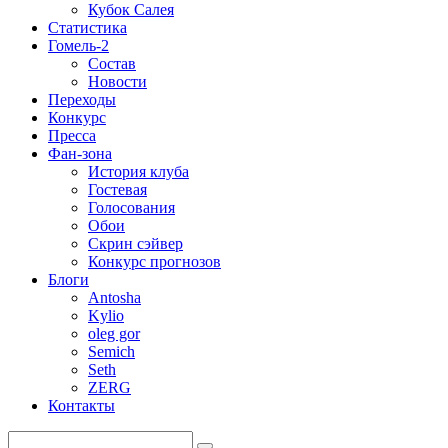
Кубок Салея
Статистика
Гомель-2
Состав
Новости
Переходы
Конкурс
Пресса
Фан-зона
История клуба
Гостевая
Голосования
Обои
Скрин сэйвер
Конкурс прогнозов
Блоги
Antosha
Kylio
oleg gor
Semich
Seth
ZERG
Контакты