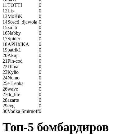
11
TOTTI
0
12
Lis
0
13
MoBiK
0
14
Sosed_djawola
0
15
zmitr
0
16
Nabby
0
17
Spider
0
18
APHbIKA
0
19
patrik1
0
20
Akuji
0
21
Pin-cod
0
22
Dima
0
23
Kylio
0
24
Nemo
0
25
e-Lenka
0
26
wave
0
27
dr_life
0
28
azarte
0
29
evg
0
30
Vodka Smirnoff
0
Топ-5 бомбардиров