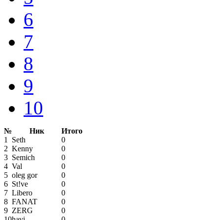
6
7
8
9
10
№
Ник
Итого
1
Seth
0
2
Kenny
0
3
Semich
0
4
Val
0
5
oleg gor
0
6
St!ve
0
7
Libero
0
8
FANAT
0
9
ZERG
0
10
havi
0