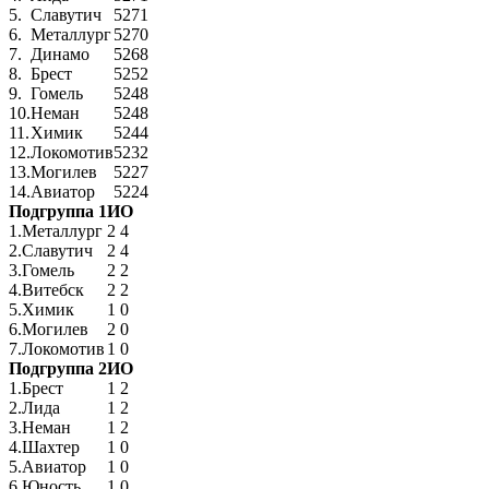
5.
Славутич
52
71
6.
Металлург
52
70
7.
Динамо
52
68
8.
Брест
52
52
9.
Гомель
52
48
10.
Неман
52
48
11.
Химик
52
44
12.
Локомотив
52
32
13.
Могилев
52
27
14.
Авиатор
52
24
Подгруппа 1
И
О
1.
Металлург
2
4
2.
Славутич
2
4
3.
Гомель
2
2
4.
Витебск
2
2
5.
Химик
1
0
6.
Могилев
2
0
7.
Локомотив
1
0
Подгруппа 2
И
О
1.
Брест
1
2
2.
Лида
1
2
3.
Неман
1
2
4.
Шахтер
1
0
5.
Авиатор
1
0
6.
Юность
1
0