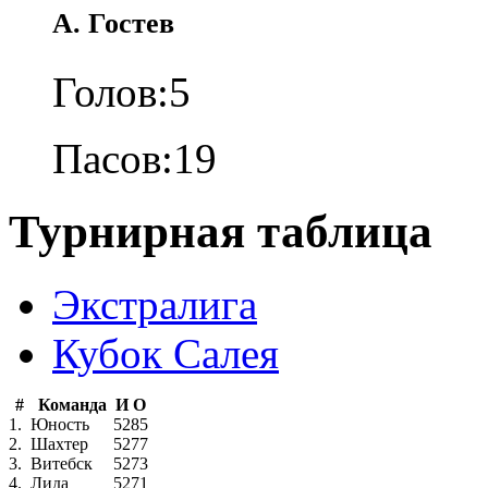
А. Гостев
Голов:
5
Пасов:
19
Турнирная таблица
Экстралига
Кубок Салея
#
Команда
И
О
1.
Юность
52
85
2.
Шахтер
52
77
3.
Витебск
52
73
4.
Лида
52
71