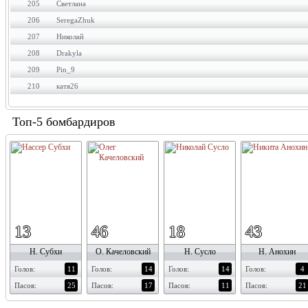
205
Светлана
206
SeregaZhuk
207
Николай
208
Drakyla
209
Pin_9
210
катя26
Топ-5 бомбардиров
13
46
18
43
Н. Субхи
О. Качеловский
Н. Сусло
Н. Анохин
Голов:
11
Голов:
14
Голов:
14
Голов:
4
Пасов:
25
Пасов:
17
Пасов:
11
Пасов:
21