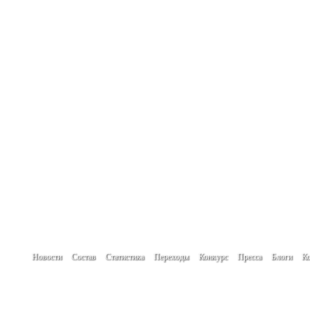
Новости
Состав
Статистика
Переходы
Конкурс
Пресса
Блоги
Ко
При использовании материалов сайта гип
Создание сайта -
www.create.by
Автор проекта: Кулик Денис
Мнение авторов новостей, блогов и посет