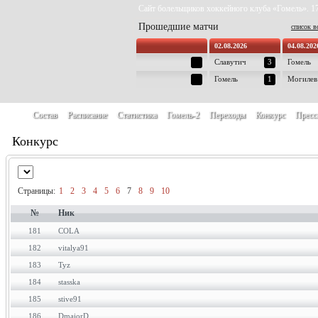
Сайт болельщиков хоккейного клуба «Гомель». 17
Прошедшие матчи
список в
02.08.2026
04.08.202
Славутич
3
Гомель
Гомель
1
Могилев
Состав
Расписание
Статистика
Гомель-2
Переходы
Конкурс
Пресс
Конкурс
Страницы:
1
2
3
4
5
6
7
8
9
10
№
Ник
181
COLA
182
vitalya91
183
Tyz
184
stasska
185
stive91
186
DmaiorD