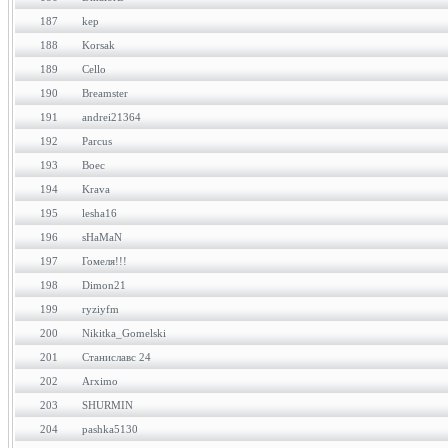
187
kep
188
Korsak
189
Cello
190
Breamster
191
andrei21364
192
Parcus
193
Boec
194
Krava
195
lesha16
196
sHaMaN
197
Гомеля!!!
198
Dimon21
199
ryziyfm
200
Nikitka_Gomelski
201
Станиславс 24
202
Arximo
203
SHURMIN
204
pashka5130