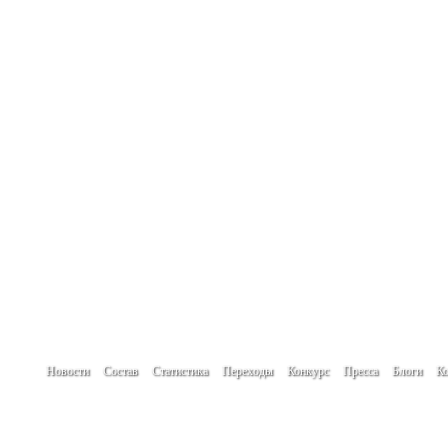
Новости
Состав
Статистика
Переходы
Конкурс
Пресса
Блоги
Ко
При использовании материалов сайта гип
Создание сайта -
www.create.by
Автор проекта: Кулик Денис
Мнение авторов новостей, блогов и посет