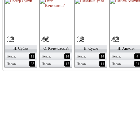
13
46
18
43
Н. Субхи
О. Качеловский
Н. Сусло
Н. Анохин
Голов:
11
Голов:
14
Голов:
14
Голов:
4
Пасов:
25
Пасов:
17
Пасов:
11
Пасов:
21