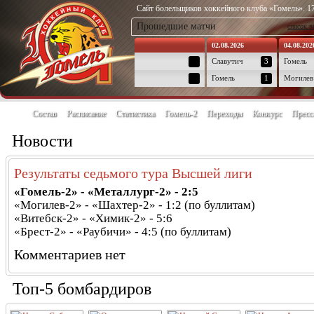
Сайт болельщиков хоккейного клуба «Гомель». 17
Прошедшие матчи
список в
02.08.2026
04.08.202
Славутич
3
Гомель
Гомель
1
Могилев
Состав
Расписание
Статистика
Гомель-2
Переходы
Конкурс
Пресс
Новости
Результаты седьмого тура Высшей лиги
«Гомель-2» - «Металлург-2» - 2:5
«Могилев-2» - «Шахтер-2» - 1:2 (по буллитам)
«Витебск-2» - «Химик-2» - 5:6
«Брест-2» - «Раубичи» - 4:5 (по буллитам)
Комментариев нет
Топ-5 бомбардиров