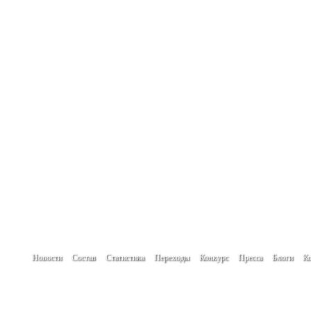
Новости
Состав
Статистика
Переходы
Конкурс
Пресса
Блоги
Ко
При использовании материалов сайта гип
Создание сайта -
www.create.by
Автор проекта: Кулик Денис
Мнение авторов новостей, блогов и посет