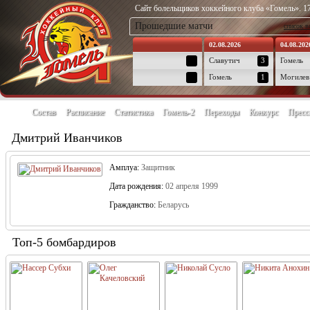
Сайт болельщиков хоккейного клуба «Гомель». 17
Прошедшие матчи
список в
02.08.2026
04.08.202
Славутич
3
Гомель
Гомель
1
Могилев
Состав
Расписание
Статистика
Гомель-2
Переходы
Конкурс
Пресс
Дмитрий Иванчиков
Амплуа:
Защитник
Дата рождения:
02 апреля 1999
Гражданство:
Беларусь
Топ-5 бомбардиров