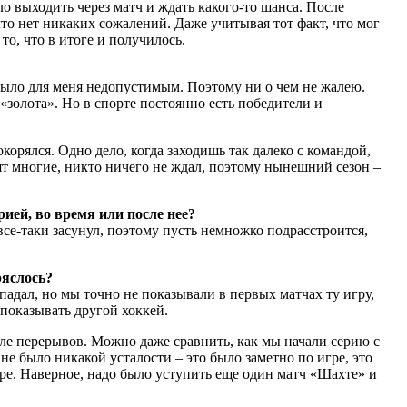
ело выходить через матч и ждать какого-то шанса. После
что нет никаких сожалений. Даже учитывая тот факт, что мог
то, что в итоге и получилось.
о было для меня недопустимым. Поэтому ни о чем не жалею.
«золота». Но в спорте постоянно есть победители и
корялся. Одно дело, когда заходишь так далеко с командой,
ят многие, никто ничего не ждал, поэтому нынешний сезон –
ией, во время или после нее?
 все-таки засунул, поэтому пусть немножко подрасстроится,
ряслось?
ыпадал, но мы точно не показывали в первых матчах ту игру,
 показывать другой хоккей.
сле перерывов. Можно даже сравнить, как мы начали серию с
е было никакой усталости – это было заметно по игре, это
гре. Наверное, надо было уступить еще один матч «Шахте» и