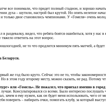
м матче все понимали, что придет полный стадион, и хорошо нач
ии духа – шутили, настрой был крутой. Но опять нелепое начало
, и только двое становились чемпионами. У «Гомеля» очень молод
одил в раздевалку, видел, что ребята боятся ошибиться, хотя у на
 тяжело ответить на этот вопрос.
рошлогодней, не то что продлится минимум пять матчей, а будет
а Беларуси.
.
рвый же год было круто. Сейчас это не то, чтобы закономерность,
 Но в этом году второму месту, можно сказать, не рад. Потому ч
ллург» или «Гомель». Не пожалел, что приехал именно в горо
то лучше. Консультировался со всеми. Было интересно послушать
ал, зачем я ему нужен, как он будет меня использовать, чего от
себя поверить – набирать очки, помогать клубу, за который высту