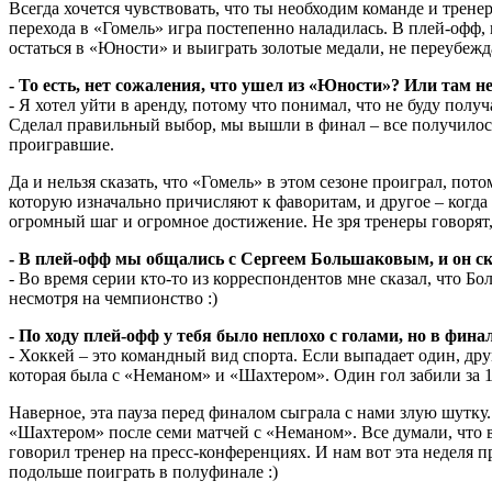
Всегда хочется чувствовать, что ты необходим команде и тренеру
перехода в «Гомель» игра постепенно наладилась. В плей-офф, 
остаться в «Юности» и выиграть золотые медали, не переубеждае
- То есть, нет сожаления, что ушел из «Юности»? Или там н
- Я хотел уйти в аренду, потому что понимал, что не буду пол
Сделал правильный выбор, мы вышли в финал – все получилось и
проигравшие.
Да и нельзя сказать, что «Гомель» в этом сезоне проиграл, пот
которую изначально причисляют к фаворитам, и другое – когда
огромный шаг и огромное достижение. Не зря тренеры говорят
- В плей-офф мы общались с Сергеем Большаковым, и он ска
- Во время серии кто-то из корреспондентов мне сказал, что Бо
несмотря на чемпионство :)
- По ходу плей-офф у тебя было неплохо с голами, но в фина
- Хоккей – это командный вид спорта. Если выпадает один, друг
которая была с «Неманом» и «Шахтером». Один гол забили за 18
Наверное, эта пауза перед финалом сыграла с нами злую шутку
«Шахтером» после семи матчей с «Неманом». Все думали, что вс
говорил тренер на пресс-конференциях. И нам вот эта неделя п
подольше поиграть в полуфинале :)