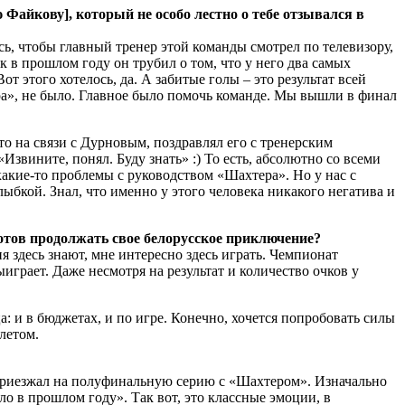
Файкову], который не особо лестно о тебе отзывался в
сь, чтобы главный тренер этой команды смотрел по телевизору,
к в прошлом году он трубил о том, что у него два самых
т этого хотелось, да. А забитые голы – это результат всей
ера», не было. Главное было помочь команде. Мы вышли в финал
о на связи с Дурновым, поздравлял его с тренерским
звините, понял. Буду знать» :) То есть, абсолютно со всеми
акие-то проблемы с руководством «Шахтера». Но у нас с
лыбкой. Знал, что именно у этого человека никакого негатива и
 готов продолжать свое белорусское приключение?
ня здесь знают, мне интересно здесь играть. Чемпионат
играет. Даже несмотря на результат и количество очков у
: и в бюджетах, и по игре. Конечно, хочется попробовать силы
 летом.
 приезжал на полуфинальную серию с «Шахтером». Изначально
ло в прошлом году». Так вот, это классные эмоции, в