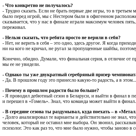
- Что конкретно не получалось?
- Трудно сказать. Если не брать первые две игры, то в третье
было перед игрой, мы с Нестером были в офигенном расположен
сказывается, что у нас в финале играли максимум человек пять
переживал.
- Нельзя сказать, что ребята просто не верили в себя?
- Нет, не верить в себя – это одно, здесь другое. Я когда прих
ни на кого не кричал, не ругал за пропущенные шайбы, поэтому
Конечно, обидно. Думали, что финальная серия, в отличие от п
мы ее не увидели.
- Однако ты уже двукратный серебряный призер чемпионат
- Да. В прошлом году это принесло какую-то радость, а в этом..
- Почему в прошлом радости было больше?
- Я проводил дебютный сезон в Беларуси, и выйти в финал в пе
и перешел в «Гомель». Знал, что команда может выйти в финал.
- В середине сезона ты раздумывал, куда поехать – в «Мета
- Долго анализировал те варианты и действительно не знал, ч
человек, который не оставил мне выбора. Он звонил, рассказыв
психолог. Это как раз то, что мне было нужно, чтобы заново в 