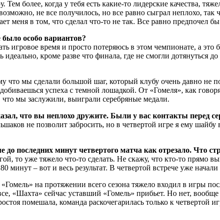
. Тем более, когда у тебя есть какие-то лидерские качества, тяж
возможно, не все получилось, но все равно сыграл неплохо, так 
т меня в том, что сделал что-то не так. Все равно предпочел бы 
е было особо вариантов?
учать игровое время и просто потеряюсь в этом чемпионате, а эт
деально, кроме разве что финала, где не смогли дотянуться до 
ому что мы сделали большой шаг, который клубу очень давно не по
 добиваешься успеха с темной лошадкой. От «Гомеля», как говор
, что мы заслужили, выиграли серебряные медали.
зал, что вы неплохо дружите. Были у вас контакты перед сер
льшаков не позволит забросить, но в четвертой игре я ему шайбу
ле до последних минут четвертого матча как отрезало. Что ст
ой, то уже тяжело что-то сделать. Не скажу, что кто-то прямо в
0 минут – вот и весь результат. В четвертой встрече уже начали
. «Гомель» на протяжении всего сезона тяжело входил в игры по
е, «Шахта» сейчас уставший «Гомель» прибьет. Но нет, вообще н
ростоя помешала, команда раскочегарилась только к четвертой и