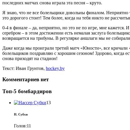
последних матчах снова играла эта песня – круто.
Я знаю, что не все болельщики довольны финалом. Неприятно ч
это дорогого стоит! Тем более, когда на тебя никто не рассчи
0-4 в финале – да, неприятно, но это не по игре, мне кажется. 
серебром – в этом достижении есть немалая заслуга болельщик
возвращается на трибуны. В регулярке аншлаги мы не собирали
Даже когда мы проиграли третий матч «Юности», все кричали «
болельщиков поздравляю с хорошим сезоном! Здорово, когда ест
снова приходят на стадион!
Текст: Иван Грунтов,
hockey.by
Комментариев нет
Топ-5 бомбардиров
13
Н. Субхи
Голов:
11