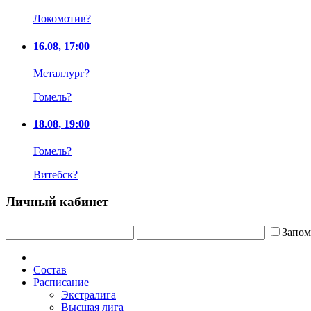
Локомотив
?
16.08, 17:00
Металлург
?
Гомель
?
18.08, 19:00
Гомель
?
Витебск
?
Личный кабинет
Запом
Состав
Расписание
Экстралига
Высшая лига