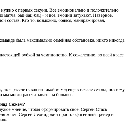
ать нужно с первых секунд. Все эмоционально и положительно
 матча, бац-бац-бац – и все, эмоции затухают. Наверное,
ой состав. Кто-то, возможно, боялся, мандражировал,
с в команде была максимально семейная обстановка, никто никогда
 настоящей рубкой за чемпионство. К сожалению, во всей красе
 но я рассчитывал на такой исход еще в начале сезона, поэтому
то мы могли рассчитывать на большее.
д над Сожем?
 чужое мнение, чтобы сформировать свое. Сергей Стась –
 меня хочет. Сергей Леонидович просто офигенный тренер и
паю.