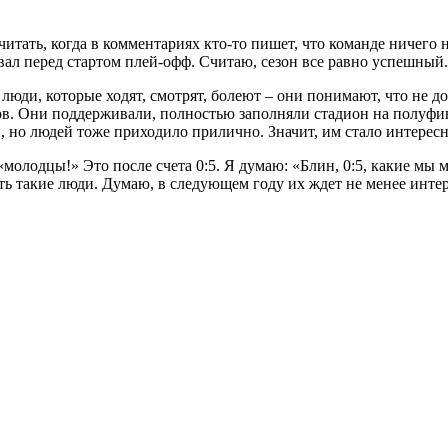
итать, когда в комментариях кто-то пишет, что команде ничего 
тывал перед стартом плей-офф. Считаю, сезон все равно успешный.
И люди, которые ходят, смотрят, болеют – они понимают, что не д
ов. Они поддерживали, полностью заполняли стадион на полуфин
, но людей тоже приходило прилично. Значит, им стало интересн
молодцы!» Это после счета 0:5. Я думаю: «Блин, 0:5, какие мы 
ь такие люди. Думаю, в следующем году их ждет не менее интере