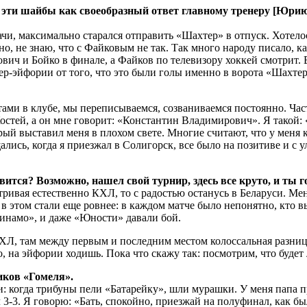
 эти шайбы как своеобразный ответ главному тренеру [Юрию 
дачи, максимально старался отправить «Шахтер» в отпуск. Хотело
о, не знаю, что с Файковым не так. Так много народу писало, ка
ич и Бойко в финале, а Файков по телевизору хоккей смотрит. Во
пер-эйфории от того, что это были голы именно в ворота «Шахт
ми в клубе, мы переписываемся, созваниваемся постоянно. Част
стей, а он мне говорит: «Константин Владимирович». Я такой: «И
й выставил меня в плохом свете. Многие считают, что у меня к
лись, когда я приезжал в Солигорск, все было на позитиве и с у
равится? Возможно, нашел свой турнир, здесь все круто, и ты
атривая естественно КХЛ, то с радостью останусь в Беларуси. Ме
 этом стали еще ровнее: в каждом матче было непонятно, кто вы
инамо», и даже «Юности» давали бой.
ВХЛ, там между первым и последним местом колоссальная разница
то, на эйфории ходишь. Пока что скажу так: посмотрим, что будет
иков «Гомеля».
и: когда трибуны пели «Батарейку», шли мурашки. У меня папа
3-3. Я говорю: «Бать, спокойно, приезжай на полуфинал, как бы