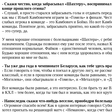
- Скажи честно, когда забрасывал «Шахтеру», воспринимал
конце прошлого сезона?
- Слушай, я просто старался забрасывать голы и отдавать пере
как мы с Ильей Камбовичем играем за «Гомель» в финале. Честн
слабых игрока в команде – это Камбович и Бойко. Но вот Камбов
команды. Понятное дело, забрасывать приятно, но какой-то су
– это супер, да.
У меня хорошие отношения с болельщиками «Шахтера», с ребята
назначением. Однажды позвонил ему уже после этого, назвал Ко
отношения нормальные. Файков – единственный человек, которы
Будько хорошие отношения, мы с ним всегда здоровались и обща
неприязни ко мне не было.
- Ты уже два года в чемпионате Беларуси, как тебе здесь н
- Если говорить о том, чтобы я поехал в другую лигу, не рассм
классный, и если в прошлом сезоне команды были равными, то в
«Могилева», они обыгрывали и «Гомель», и «Металлург», и «Д
Все команды были равные, а это интересно. Если брать ту же 
в КХЛ – тем более, когда ты там был и знаешь, как это все кру
- Напоследок скажи что-нибудь веселое, приободри болельщ
- Огромное спасибо всем! Как в одном интервью говорил Субх
хотел приехать на решающий матч с «Неманом», когда счет был 