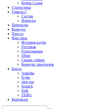
Кубок Салея
Статистика
Гомель-2
Состав
Новости
Переходы
Конкурс
Пресса
Фан-зона
История клуба
Гостевая
Голосования
Обои
Скрин сэйвер
Конкурс прогнозов
Блоги
Antosha
Kylio
oleg gor
Semich
Seth
ZERG
Контакты