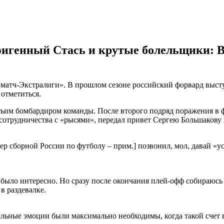
фигенный Стась и крутые болельщики: В
иматч-Экстралиги». В прошлом сезоне российский форвард высту
 отметиться.
ретьим бомбардиром команды. После второго подряд поражения в 
т сотрудничества с «рысями», передал привет Сергею Большако
нер сборной России по футболу – прим.] позвонил, мол, давай «
е, было интересно. Но сразу после окончания плей-офф собираюсь
в раздевалке.
льные эмоции были максимально необходимы, когда такой счет в