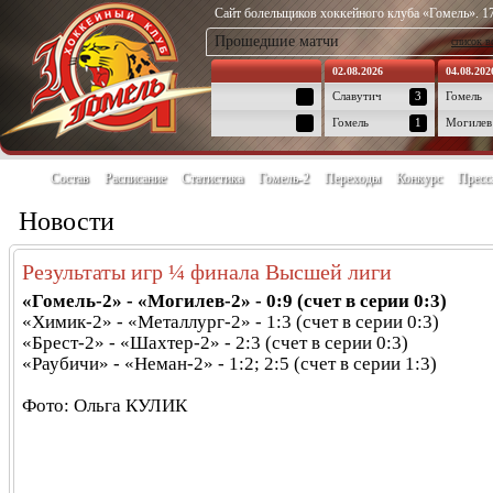
Сайт болельщиков хоккейного клуба «Гомель». 17
Прошедшие матчи
список в
02.08.2026
04.08.202
Славутич
3
Гомель
Гомель
1
Могилев
Состав
Расписание
Статистика
Гомель-2
Переходы
Конкурс
Пресс
Новости
Результаты игр ¼ финала Высшей лиги
«Гомель-2» - «Могилев-2» - 0:9 (счет в серии 0:3)
«Химик-2» - «Металлург-2» - 1:3 (счет в серии 0:3)
«Брест-2» - «Шахтер-2» - 2:3 (счет в серии 0:3)
«Раубичи» - «Неман-2» - 1:2; 2:5 (счет в серии 1:3)
Фото: Ольга КУЛИК