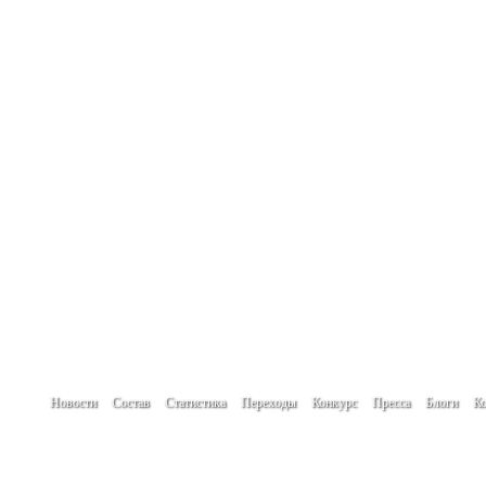
Новости
Состав
Статистика
Переходы
Конкурс
Пресса
Блоги
Ко
При использовании материалов сайта гип
Создание сайта -
www.create.by
Автор проекта: Кулик Денис
Мнение авторов новостей, блогов и посет