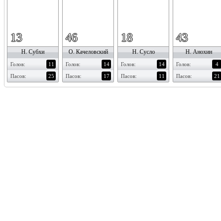
13
46
18
43
Н. Субхи
О. Качеловский
Н. Сусло
Н. Анохин
Голов:
11
Голов:
14
Голов:
14
Голов:
4
Пасов:
25
Пасов:
17
Пасов:
11
Пасов:
21