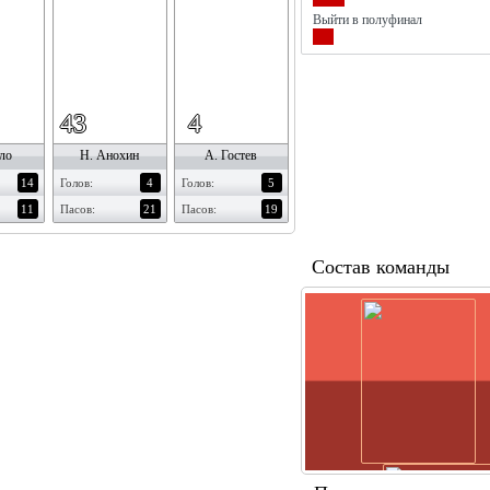
Выйти в полуфинал
43
4
ло
Н. Анохин
А. Гостев
14
Голов:
4
Голов:
5
11
Пасов:
21
Пасов:
19
Состав команды