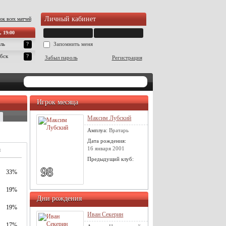
Личный кабинет
ок всех матчей
, 19:00
ль
?
Запомнить меня
бск
?
Забыл пароль
Регистрация
Игрок месяца
Максим Лубский
Амплуа:
Вратарь
Дата рождения:
16 января 2001
м
Предыдущий клуб:
98
33%
19%
Дни рождения
19%
Иван Секерин
17%