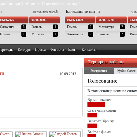
ккейного клуба «Гомель». 17 лет вместе с командой!
и
Ближайшие матчи
список всех матчей
спис
02.08.2026
04.08.2026
09.08, 13:00
16.08, 17:00
18.08
Славутич
3
Гомель
4
Гомель
?
Металлург
?
Гоме
Гомель
1
Могилев
1
Локомотив
?
Гомель
?
Вите
ереходы
Конкурс
Пресса
Фан-зона
Блоги
Контакты
Турнирная таблица
Экстралига
Кубок Салея
иги
10.09.2013
Голосование
В этом сезоне рысям по сила
Время покажет
Стать чемпионами
Выиграть бронзу
Выйти в финал