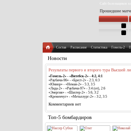
Сайт болельщиков хо
Прошедшие матч
Состав
Расписание
Статистика
Гомель-2
П
Новости
Результаты первого и второго тура Высшей л
«Гомель-2» - «Витебск-2» - 4:2, 4:1
«Раубичи-96» - «Брест-2» - 2:3, 6:3
«Юниор» - «Неман-2» - 5:3, 3:5
«Лида-2» - «Раубичи-97» - 3:4 (от), 2:6
«Энергия» - «Шахтер-2» - 5:6, 3:2
«Кременчуг» - «Металлург-2» - 3:2, 3:5
Комментариев нет
Топ-5 бомбардиров