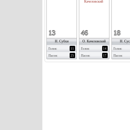
13
46
18
Н. Субхи
О. Качеловский
Н. Сус
Голов:
11
Голов:
14
Голов:
Пасов:
25
Пасов:
17
Пасов: