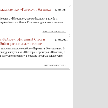
ллективе, как «Гомель», я бы играл
12.04.2021
й серии с «Юностью», своем будущем в клубе и
ющий «Гомеля» Игорь Ревенко подвел итоги финала
Читать полностью...
ет Файкову, офигенный Стась и
11.04.2021
Бойко рассказывает о сезоне
е завоевал второе серебро «Париматч-Экстралиги». В
рвард выступал за «Шахтер» и проиграл «Юности», в
л тому же сопернику, в составе которых также успел
Читать полностью...