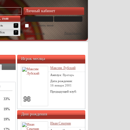
Личный кабинет
ок всех матчей
, 19:00
ль
?
Запомнить меня
бск
?
Забыл пароль
Регистрация
Игрок месяца
Максим Лубский
Амплуа:
Вратарь
Дата рождения:
16 января 2001
м
Предыдущий клуб:
98
33%
19%
Дни рождения
19%
Иван Секерин
17%