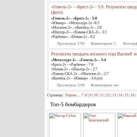
«Гомель-2» - «Брест-2» - 5:0. Результаты три
(фото)
«Гомель-2» - «Брест-2» - 5:0
«Юниор» - «Металлург-2» -8:5
«Могилев-2» - «Витебск-2» - 2:0
«Шахтер-2» - «Химик-СКА-2» - 3:1
«Раубичи» - «Неман-2» - 6:2
Просмотров:
1705
Комментариев:
5
Фотогра
Результаты тридцать восьмого тура Высшей л
«Металлург-2» - «Гомель-2» - 3:4
«Брест-2» - «Раубичи» - 7:0
«Неман-2» - «Шахтер-2» - 2:7
«Химик-СКА-2» - «Могилев-2» - 2:7
«Витебск-2» - «Юниор» - 3:4 (от)
Просмотров:
1248
Комментариев:
нет
Страницы:
Первая
...
7
|
8
|
9
|
10
|
11
|
12
|
13
|
14
|
15
|
16
|
Топ-5 бомбардиров