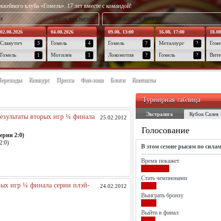
ккейного клуба «Гомель». 17 лет вместе с командой!
и
Ближайшие матчи
список всех матчей
спис
02.08.2026
04.08.2026
09.08, 13:00
16.08, 17:00
18.08
Славутич
3
Гомель
4
Гомель
?
Металлург
?
Гоме
Гомель
1
Могилев
1
Локомотив
?
Гомель
?
Вите
ереходы
Конкурс
Пресса
Фан-зона
Блоги
Контакты
Турнирная таблица
Экстралига
Кубок Салея
Результаты вторых игр ¼ финала
25.02.2012
Голосование
ерии 2:0)
2:0)
В этом сезоне рысям по сила
Время покажет
Стать чемпионами
рвых игр ¼ финала серии плэй-
24.02.2012
Выиграть бронзу
Выйти в финал