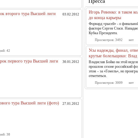
Пресса
Игорь Ревенко: в таком ко
орок второго тура Высшей лиги
03.02.2012
до конца карьеры
Форвард «рысей» - о финально
факторе Сергея Стася. Напада
Кубка Президента.
Просмотров:
3492
нет
Усы надежды, финал, отв
фий:
42
крутые болельщики: Влад 
сорок первого тура Высшей лиги
30.01.2012
Владислав Бойко на этой недел
прошлом сезоне российский фо
этом – за «Гомель», но проигра
отметиться.
Просмотров:
3009
нет
кового тура Высшей лиги (фото)
27.01.2012
фий:
38