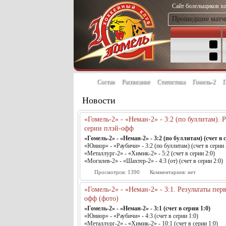
Сайт болельщиков хо
Прошедшие матч
Состав
Расписание
Статистика
Гомель-2
П
Новости
«Гомель-2» - «Неман-2» - 3:2 (по буллитам). 
серии плэй-офф
«Гомель-2» - «Неман-2» - 3:2 (по буллитам) (счет в с
«Юниор» - «Раубичи» - 3:2 (по буллитам) (счет в серии 
«Металлург-2» - «Химик-2» - 5:2 (счет в серии 2:0)
«Могилев-2» - «Шахтер-2» - 4:3 (от) (счет в серии 2:0)
Просмотров:
1390
Комментариев:
нет
«Гомель-2» - «Неман-2» - 3:1. Результаты пе
офф (фото)
«Гомель-2» - «Неман-2» - 3:1 (счет в серии 1:0)
«Юниор» - «Раубичи» - 4:3 (счет в серии 1:0)
«Металлург-2» - «Химик-2» - 10:1 (счет в серии 1:0)