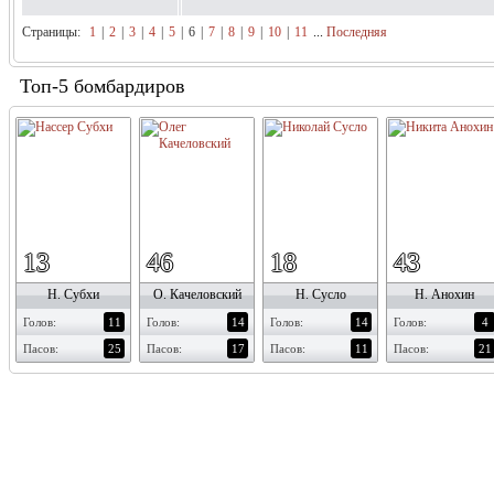
Страницы:
1
|
2
|
3
|
4
|
5
|
6
|
7
|
8
|
9
|
10
|
11
...
Последняя
Топ-5 бомбардиров
13
46
18
43
Н. Субхи
О. Качеловский
Н. Сусло
Н. Анохин
Голов:
11
Голов:
14
Голов:
14
Голов:
4
Пасов:
25
Пасов:
17
Пасов:
11
Пасов:
21