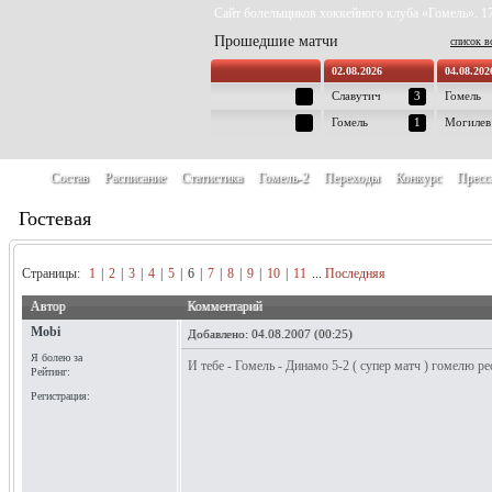
Сайт болельщиков хоккейного клуба «Гомель». 17
Прошедшие матчи
список в
02.08.2026
04.08.202
Славутич
3
Гомель
Гомель
1
Могилев
Состав
Расписание
Статистика
Гомель-2
Переходы
Конкурс
Пресс
Гостевая
Страницы:
1
|
2
|
3
|
4
|
5
|
6
|
7
|
8
|
9
|
10
|
11
...
Последняя
Автор
Комментарий
Mobi
Добавлено:
04.08.2007 (00:25)
Я болею за
И тебе - Гомель - Динамо 5-2 ( супер матч ) гомелю ре
Рейтинг:
Регистрация: