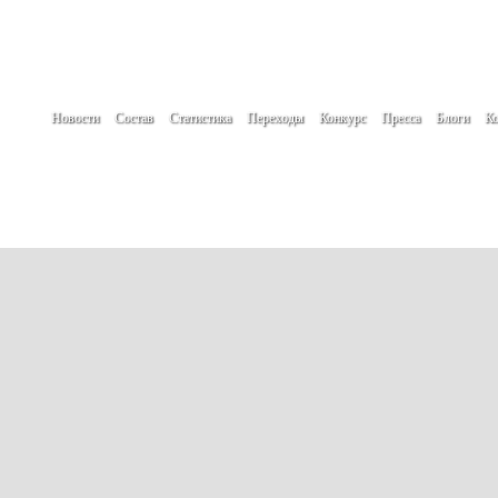
Новости
Состав
Статистика
Переходы
Конкурс
Пресса
Блоги
Ко
При использовании материалов сайта гип
Создание сайта -
www.create.by
Автор проекта: Кулик Денис
Мнение авторов новостей, блогов и посет