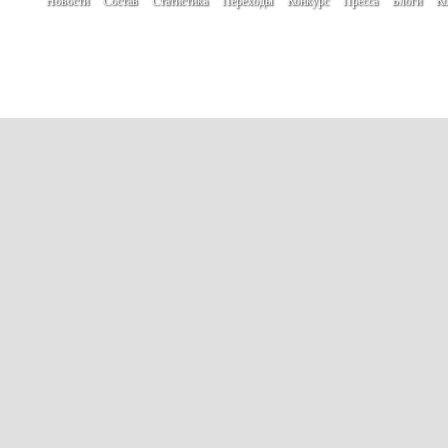
Новости
Состав
Статистика
Переходы
Конкурс
Пресса
Блоги
Ко
При использовании материалов сайта гип
Создание сайта -
www.create.by
Автор проекта: Кулик Денис
Мнение авторов новостей, блогов и посет