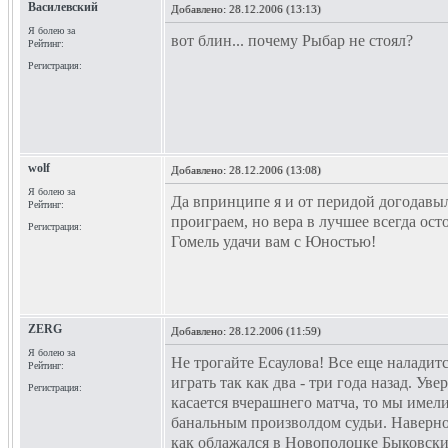
Василевский
Добавлено:
28.12.2006 (13:13)
Я болею за
вот блин... почему Рыбар не стоял?
Рейтинг:
Регистрация:
wolf
Добавлено:
28.12.2006 (13:08)
Я болею за
Да впринципе я и от перидой догодавы
Рейтинг:
проиграем, но вера в лучшее всегда ост
Регистрация:
Гомель удачи вам с Юностью!
ZERG
Добавлено:
28.12.2006 (11:59)
Я болею за
Не трогайте Есаулова! Все еще наладит
Рейтинг:
играть так как два - три года назад. Уве
Регистрация:
касается вчерашнего матча, то мы имели
банальным произволдом судьи. Наверно
как облажался в Новополоцке Быковски