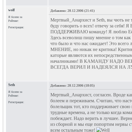
wolf
Добавлено:
28.12.2006 (21:41)
Я болею за
Мертвый_Анархист и Seth, вы чють не 
Рейтинг:
буду говорить о всех! отвечу за себя! 
Регистрация:
ПОДДЕРЖИВАЮ команду! Я люблю Е
Здесь всеволиш пишу мнение о том как
что было и что нас ожидает! Это всего 
МНЕНИЕ, но никак не критика! Крити
каторые являются их непосредственны
началниками! В КАМАНДУ НАДО ВЕ
ВСЕГДА ВЕРИЛ И НАДЕЯЛСЯ НА Л
Seth
Добавлено:
28.12.2006 (18:05)
Я болею за
Мертвый_Анархист, согласен. Вроде как
Рейтинг:
болеем и переживаем. Считаю, что нас
Регистрация:
болельщик тот, кто поддерживает свою 
трудные времена, а не только когда ком
побеждает. Надо верить в лучшее. Верн
из сборной и мы еще попортим нервы ст
всем остальным тоже!