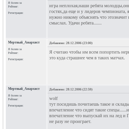
Я болею за
игра неплохая,наши ребята молодцы,он
Рейтинг:
гостях,да еще и у лидеров чемпионата, 
Регистрация:
нужно никому объяснять что этозначит 
смыслах. Удачи ребята.......
Мертвый_Анархист
Добавлено:
28.12.2006 (23:00)
Я болею за
Я считаю чтобы им всем попортить нер
Рейтинг:
это куда страшнее чем в таких матчах.
Регистрация:
Мертвый_Анархист
Добавлено:
28.12.2006 (22:59)
Я болею за
wolf
Рейтинг:
тут посидишь почитаешь такое и склад
Регистрация:
впечатление что сидят такие спецы......и
впечатление что выпускай их на лед и 
не разу не проиграет.