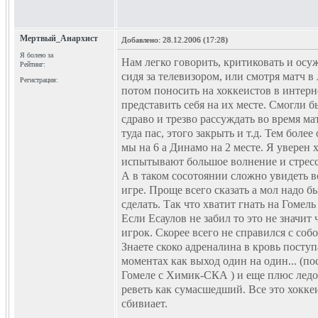
Мертвый_Анархист
Добавлено:
28.12.2006 (17:28)
Я болею за
Нам легко говорить, критиковать и осу
Рейтинг:
сидя за телевизором, или смотря матч в 
Регистрация:
потом поносить на хоккеистов в интерн
представить себя на их месте. Смогли б
сдраво и трезво рассуждать во время ма
туда пас, этого закрыть и т.д. Тем более
мы на 6 а Динамо на 2 месте. Я уверен 
испытывают большое волнение и стресс
А в таком сосотоянии сложно увидеть 
игре. Проще всего сказать а мол надо б
сделать. Так что хватит гнать на Гомель
Если Есаулов не забил то это не значит 
игрок. Скорее всего не справился с собо
Знаете скоко адреналина в кровь поступ
моментах как выход один на один... (по
Гомеле с Химик-СКА ) и еще плюс ледо
реветь как сумасшедший. Все это хокке
сбивиает.