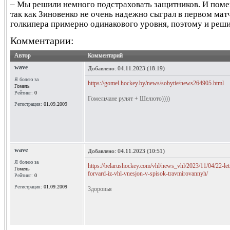
– Мы решили немного подстраховать защитников. И поме
так как Зиновенко не очень надежно сыграл в первом матч
голкипера примерно одинакового уровня, поэтому и реши
Комментарии:
Автор
Комментарий
wave
Добавлено:
04.11.2023 (18:19)
Я болею за
https://gomel.hockey.by/news/sobytie/news264905.html
Гомель
Рейтинг:
0
Гомельчане рулят + Шелюто))))
Регистрация:
01.09.2009
wave
Добавлено:
04.11.2023 (10:51)
Я болею за
https://belarushockey.com/vhl/news_vhl/2023/11/04/22-letn
Гомель
forvard-iz-vhl-vnesjon-v-spisok-travmirovannyh/
Рейтинг:
0
Регистрация:
01.09.2009
Здоровья