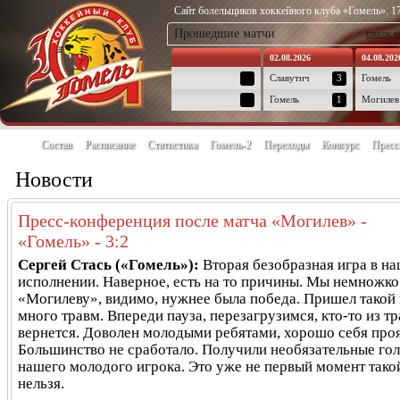
Сайт болельщиков хоккейного клуба «Гомель». 17
Прошедшие матчи
список в
02.08.2026
04.08.202
Славутич
3
Гомель
Гомель
1
Могилев
Состав
Расписание
Статистика
Гомель-2
Переходы
Конкурс
Пресс
Новости
Пресс-конференция после матча «Могилев» -
«Гомель» - 3:2
Сергей Стась («Гомель»):
Вторая безобразная игра в н
исполнении. Наверное, есть на то причины. Мы немножко
«Могилеву», видимо, нужнее была победа. Пришел такой 
много травм. Впереди пауза, перезагрузимся, кто-то из 
вернется. Доволен молодыми ребятами, хорошо себя про
Большинство не сработало. Получили необязательные го
нашего молодого игрока. Это уже не первый момент такой
нельзя.