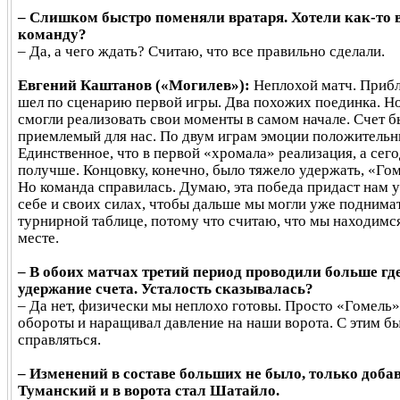
– Слишком быстро поменяли вратаря. Хотели как-то 
команду?
– Да, а чего ждать? Считаю, что все правильно сделали.
Евгений Каштанов («Могилев»):
Неплохой матч. Прибл
шел по сценарию первой игры. Два похожих поединка. Н
смогли реализовать свои моменты в самом начале. Счет б
приемлемый для нас. По двум играм эмоции положительн
Единственное, что в первой «хромала» реализация, а сег
получше. Концовку, конечно, было тяжело удержать, «Гом
Но команда справилась. Думаю, эта победа придаст нам 
себе и своих силах, чтобы дальше мы могли уже поднимат
турнирной таблице, потому что считаю, что мы находимся
месте.
– В обоих матчах третий период проводили больше где
удержание счета. Усталость сказывалась?
– Да нет, физически мы неплохо готовы. Просто «Гомель
обороты и наращивал давление на наши ворота. С этим б
справляться.
– Изменений в составе больших не было, только доба
Туманский и в ворота стал Шатайло.