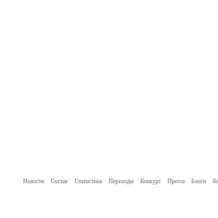
Новости
Состав
Статистика
Переходы
Конкурс
Пресса
Блоги
Ко
При использовании материалов сайта гип
Создание сайта -
www.create.by
Автор проекта: Кулик Денис
Мнение авторов новостей, блогов и посет