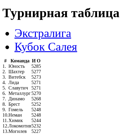
Турнирная таблица
Экстралига
Кубок Салея
#
Команда
И
О
1.
Юность
52
85
2.
Шахтер
52
77
3.
Витебск
52
73
4.
Лида
52
71
5.
Славутич
52
71
6.
Металлург
52
70
7.
Динамо
52
68
8.
Брест
52
52
9.
Гомель
52
48
10.
Неман
52
48
11.
Химик
52
44
12.
Локомотив
52
32
13.
Могилев
52
27