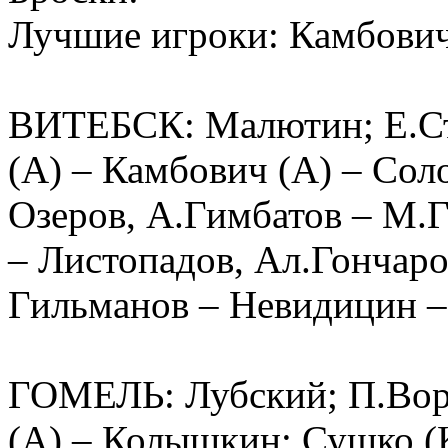
Лучшие игроки: Камбович
ВИТЕБСК: Малютин; Е.Ст
(А) – Камбович (А) – Сол
Озеров, А.Гимбатов – М.
– Листопадов, Ал.Гончаро
Гильманов – Невидицин –
ГОМЕЛЬ: Лубский; П.Воро
(А) – Колышкин; Сушко (