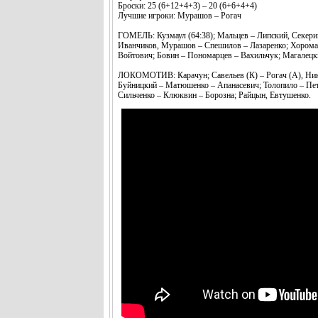
Броски: 25 (6+12+4+3) – 20 (6+6+4+4)
Лучшие игроки: Мурашов – Рогач
ГОМЕЛЬ: Кузмаул (64:38); Мальцев – Липский, Секерин
Иванчиков, Мурашов – Спешилов – Лазаренко; Хороман
Войтович; Бовин – Пономарцев – Вахильчук; Магалецк
ЛОКОМОТИВ: Карачун; Савельев (К) – Рогач (А), Нику
Буйницкий – Матюшенко – Апанасевич; Толопило – Петр
Сильченко – Клюквин – Борозна; Райцын, Евтушенко.