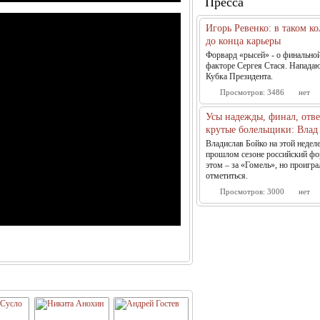
Пресса
Игорь Ревенко: в таком ко
до конца карьеры
Форвард «рысей» - о финально
факторе Сергея Стася. Напада
Кубка Президента.
Просмотров:
3486
нет
Усы надежды, финал, отв
крутые болельщики: Влад 
Владислав Бойко на этой недел
прошлом сезоне российский фо
этом – за «Гомель», но проигра
отметиться.
Просмотров:
3000
нет