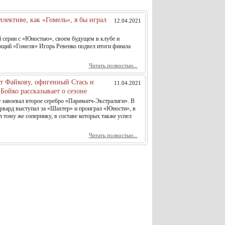
ллективе, как «Гомель», я бы играл
12.04.2021
й серии с «Юностью», своем будущем в клубе и
ющий «Гомеля» Игорь Ревенко подвел итоги финала
Читать полностью...
ет Файкову, офигенный Стась и
11.04.2021
Бойко рассказывает о сезоне
е завоевал второе серебро «Париматч-Экстралиги». В
рвард выступал за «Шахтер» и проиграл «Юности», в
л тому же сопернику, в составе которых также успел
Читать полностью...