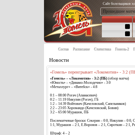
Сайт болельщиков хо
Прошедшие матч
Состав
Расписание
Статистика
Гомель-2
П
Новости
«Гомель» переигрывает «Локомотив» - 3:2 (П
«Гомель» – «Локомотив» - 3:2 (ПБ)
(обзор матча)
«Юность» – «Динамо-Молодечно» - 3:0
«Металлург» – «Витебск» - 4:8
0:1 – 08:00 Рогач (Апанасевич)
0:2 – 11:19 Никулин (Рогач), ГБ
1:2 – 14:39 Войтович (Качеловский, Сапельников)
2:2 – 23:05 Хоромандо (Качеловский, Бовин)
3:2 – 65:00 Мурашов, ПБ
Послематчевые броски: Секерин – 0:0, Никулин – 0:0, Су
1:1, Мурашов – 2:1, Е.Воронов – 2:1, Сироткин – 2:1, Р
Штраф: 4 – 2