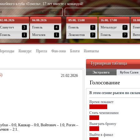
ккейного клуба «Гомель». 17 лет вместе с командой!
и
Ближайшие матчи
список всех матчей
спис
02.08.2026
04.08.2026
09.08, 13:00
16.08, 17:00
18.08
Славутич
3
Гомель
4
Гомель
?
Металлург
?
Гоме
Гомель
1
Могилев
1
Локомотив
?
Гомель
?
Вите
ереходы
Конкурс
Пресса
Фан-зона
Блоги
Контакты
Турнирная таблица
Экстралига
Кубок Салея
Б)
21.02.2026
Голосование
В этом сезоне рысям по сила
Время покажет
Стать чемпионами
Выиграть бронзу
бхи – 0:0, Кашкар – 0:0, Войтович – 1:0, Рогач –
ычков – 2:1.
Выйти в финал