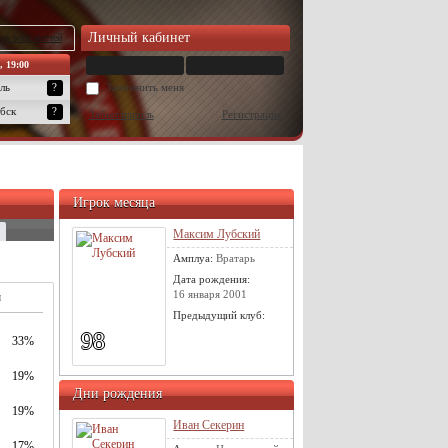
Личный кабинет
ок всех матчей
, 19:00
ль
?
Запомнить меня
бск
?
Забыл пароль
Регистрация
Игрок месяца
Максим Лубский
Амплуа:
Вратарь
Дата рождения:
16 января 2001
м
Предыдущий клуб:
98
33%
19%
Дни рождения
19%
Иван Секерин
17%