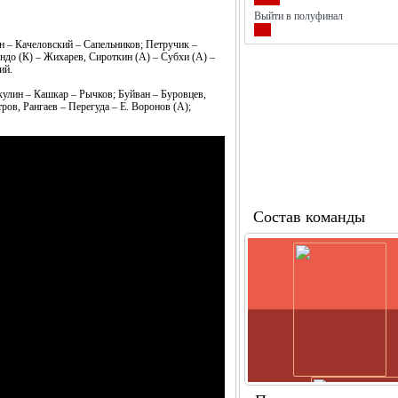
Выйти в полуфинал
 – Качеловский – Сапельников; Петручик –
до (К) – Жихарев, Сироткин (А) – Субхи (А) –
ий.
лин – Кашкар – Рычков; Буйван – Буровцев,
ов, Рангаев – Перегуда – Е. Воронов (А);
Состав команды