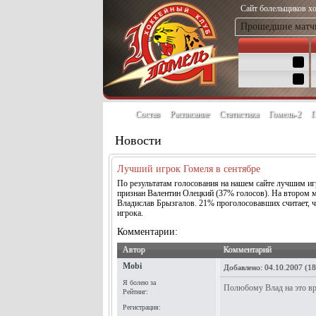
Сайт болельщиков хо
Прошедшие матч
Состав
Расписание
Статистика
Гомель-2
П
Новости
Лучший игрок Гомеля в сентябре
По результатам голосования на нашем сайте лучшим иг
признан Валентин Олецкий (37% голосов). На втором м
Владислав Брызгалов. 21% проголосовавших считает, ч
игрока.
Комментарии:
Автор
Комментарий
Mobi
Добавлено:
04.10.2007 (18
Я болею за
Полюбому Влад на это вр
Рейтинг:
Регистрация: