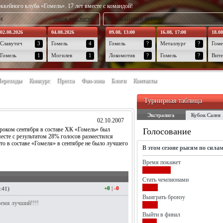
ккейного клуба «Гомель». 17 лет вместе с командой!
и
Ближайшие матчи
список всех матчей
спис
02.08.2026
04.08.2026
09.08, 13:00
16.08, 17:00
18.08
Славутич
3
Гомель
4
Гомель
?
Металлург
?
Гоме
Гомель
1
Могилев
1
Локомотив
?
Гомель
?
Вите
ереходы
Конкурс
Пресса
Фан-зона
Блоги
Контакты
Турнирная таблица
Экстралига
Кубок Салея
02.10.2007
роком сентября в составе ХК «Гомель» был
Голосование
есте с результатом 28% голосов разместился
то в составе «Гомеля» в сентябре не было лучшего
В этом сезоне рысям по сила
Время покажет
Стать чемпионами
+0
|
-0
:41)
Выиграть бронзу
емя лучший!!!!
Выйти в финал