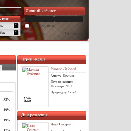
Личный кабинет
ок всех матчей
, 19:00
ль
?
Запомнить меня
бск
?
Забыл пароль
Регистрация
Игрок месяца
Максим Лубский
Амплуа:
Вратарь
Дата рождения:
16 января 2001
м
Предыдущий клуб:
98
33%
19%
Дни рождения
19%
Иван Секерин
17%