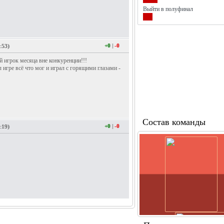
Выйти в полуфинал
+0
|
-0
:53)
 игрок месяца вне конкуренции!!!
 игре всё что мог и играл с горящими глазами -
Состав команды
+0
|
-0
:19)