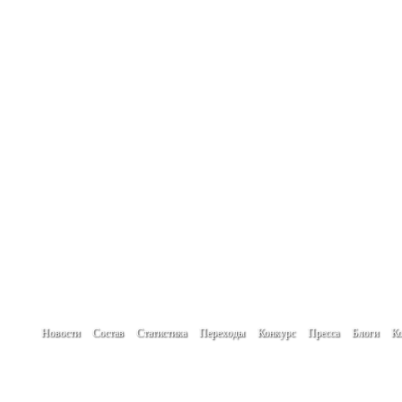
Новости
Состав
Статистика
Переходы
Конкурс
Пресса
Блоги
Ко
При использовании материалов сайта гип
Создание сайта -
www.create.by
Автор проекта: Кулик Денис
Мнение авторов новостей, блогов и посет