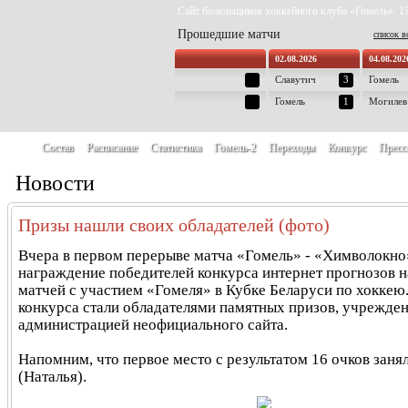
Сайт болельщиков хоккейного клуба «Гомель». 17
Прошедшие матчи
список в
02.08.2026
04.08.202
Славутич
3
Гомель
Гомель
1
Могилев
Состав
Расписание
Статистика
Гомель-2
Переходы
Конкурс
Пресс
Новости
Призы нашли своих обладателей (фото)
Вчера в первом перерыве матча «Гомель» - «Химволокно
награждение победителей конкурса интернет прогнозов 
матчей с участием «Гомеля» в Кубке Беларуси по хоккею
конкурса стали обладателями памятных призов, учрежде
администрацией неофициального сайта.
Напомним, что первое место с результатом 16 очков заня
(Наталья).