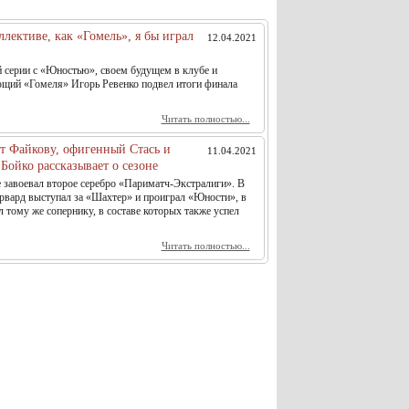
ллективе, как «Гомель», я бы играл
12.04.2021
й серии с «Юностью», своем будущем в клубе и
ющий «Гомеля» Игорь Ревенко подвел итоги финала
Читать полностью...
ет Файкову, офигенный Стась и
11.04.2021
Бойко рассказывает о сезоне
е завоевал второе серебро «Париматч-Экстралиги». В
рвард выступал за «Шахтер» и проиграл «Юности», в
л тому же сопернику, в составе которых также успел
Читать полностью...