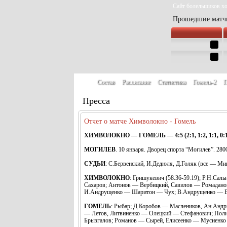
Сайт болельщиков хо
Прошедшие матч
Состав
Расписание
Статистика
Гомель-2
П
Пресса
Отчет о матче Химволокно - Гомель
ХИМВОЛОКНО — ГОМЕЛЬ — 4:5 (2:1, 1:2, 1:1, 0:1
МОГИЛЕВ
. 10 января. Дворец спорта “Могилев”. 2800
СУДЬИ
: С.Бервенский, И.Дедюля, Д.Голяк (все — Мин
ХИМВОЛОКНО
: Гришукевич (58.36-59.19); Р.Н.Са
Сахаров; Антонов — Вербицкий, Савилов — Ромаданов
И.Андрущенко — Шаритон — Чух; В.Андрущенко — В
ГОМЕЛЬ
: Рыбар; Д.Коробов — Маслеников, Ан.Андр
— Летов, Литвиненко — Олецкий — Стефанович; Пол
Брызгалов; Романов — Сырей, Елисеенко — Мусиенко