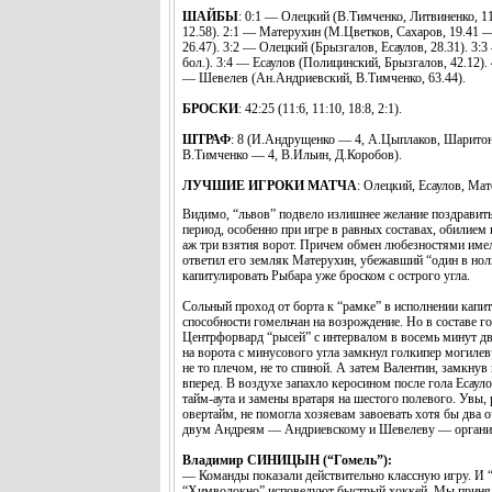
ШАЙБЫ
: 0:1 — Олецкий (В.Тимченко, Литвиненко, 1
12.58). 2:1 — Матерухин (М.Цветков, Сахаров, 19.41 
26.47). 3:2 — Олецкий (Брызгалов, Есаулов, 28.31). 3
бол.). 3:4 — Есаулов (Полицинский, Брызгалов, 42.12).
— Шевелев (Ан.Андриевский, В.Тимченко, 63.44).
БРОСКИ
: 42:25 (11:6, 11:10, 18:8, 2:1).
ШТРАФ
: 8 (И.Андрущенко — 4, А.Цыплаков, Шаритон
В.Тимченко — 4, В.Ильин, Д.Коробов).
ЛУЧШИЕ ИГРОКИ МАТЧА
: Олецкий, Есаулов, Мат
Видимо, “львов” подвело излишнее желание поздравить 
период, особенно при игре в равных составах, обилием
аж три взятия ворот. Причем обмен любезностями имел
ответил его земляк Матерухин, убежавший “один в нол
капитулировать Рыбара уже броском с острого угла.
Сольный проход от борта к “рамке” в исполнении капит
способности гомельчан на возрождение. Но в составе г
Центрфорвард “рысей” с интервалом в восемь минут д
на ворота с минусового угла замкнул голкипер могиле
не то плечом, не то спиной. А затем Валентин, замкнув
вперед. В воздухе запахло керосином после гола Есаул
тайм-аута и замены вратаря на шестого полевого. Увы,
овертайм, не помогла хозяевам завоевать хотя бы два 
двум Андреям — Андриевскому и Шевелеву — организо
Владимир СИНИЦЫН (“Гомель”):
— Команды показали действительно классную игру. И
“Химволокно” исповедуют быстрый хоккей. Мы принял