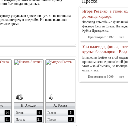
Пресса
но это был поединок равных.
Игорь Ревенко: в таком ко
ернику уступала в движении чуть ли не половина
до конца карьеры
еревели встречу в овертайм. Но наша излишняя
Форвард «рысей» - о финально
ельное время.
факторе Сергея Стася. Напада
Кубка Президента.
Просмотров:
3492
нет
Усы надежды, финал, отв
крутые болельщики: Влад 
Владислав Бойко на этой недел
прошлом сезоне российский фо
этом – за «Гомель», но проигра
отметиться.
Просмотров:
3009
нет
43
4
ло
Н. Анохин
А. Гостев
14
Голов:
4
Голов:
5
11
Пасов:
21
Пасов:
19