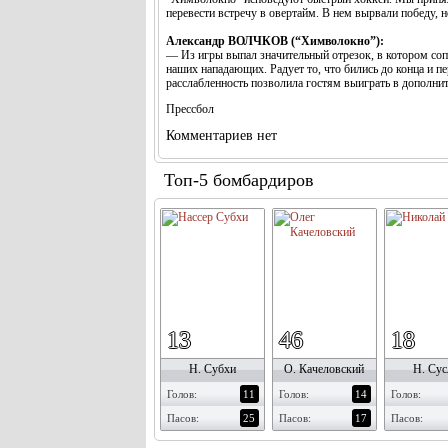
перевести встречу в овертайм. В нем вырвали победу, 
Александр ВОЛЧКОВ (“Химволокно”):
— Из игры выпал значительный отрезок, в котором соп
наших нападающих. Радует то, что бились до конца и п
расслабленность позволила гостям выиграть в дополнит
Прессбол
Комментариев нет
Топ-5 бомбардиров
13
46
18
Н. Субхи
О. Качеловский
Н. Сус
Голов:
11
Голов:
14
Голов:
Пасов:
25
Пасов:
17
Пасов: