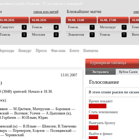
ккейного клуба «Гомель». 17 лет вместе с командой!
и
Ближайшие матчи
список всех матчей
спис
02.08.2026
04.08.2026
09.08, 13:00
16.08, 17:00
18.08
Славутич
3
Гомель
4
Гомель
?
Металлург
?
Гоме
Гомель
1
Могилев
1
Локомотив
?
Гомель
?
Вите
ереходы
Конкурс
Пресса
Фан-зона
Блоги
Контакты
Турнирная таблица
Экстралига
Кубок Салея
13.01.2007
Голосование
)
 (3048) зрителей. Начало в 18.30.
В этом сезоне рысям по сила
ск).
Время покажет
льников — М.Цветков, Матерухин — Боровков —
Стать чемпионами
ский — Волчков; Усачев — А.Цыплаков (к),
.Горбачев — Ю.Ильин; Юдин.
Выиграть бронзу
иевский (к) — В.Ильин — Шевелев; В.Тимченко
ищук — Переверзев, Есаулов — Полицинский —
Выйти в финал
 — Чернявский.