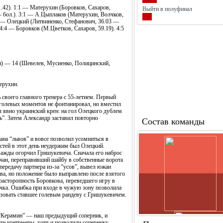
1.42). 1:1 — Матерухин (Боровков, Сахаров,
Выйти в полуфинал
— бол.). 3:1 — А.Цыплаков (Матерухин, Волчков,
:3 — Олецкий (Литвиненко, Стефанович, 36.03 —
 4:4 — Боровков (М.Цветков, Сахаров, 59.19). 4:5
) — 14 (Шевелев, Мусиенко, Полицинский,
ерухин.
своего главного тренера с 55-летием. Первый
 голевых моментов не фонтанировал, но вместил
 явно украинский крен: на гол Олецкого дублем
ь”. Затем Александр заставил повторно
Состав команды
ана “львов” и вовсе позволил усомниться в
остей в этот день неудержим был Олецкий.
важды огорчил Гришукевича. Сначала его наброс
вчан, переправивший шайбу в собственные ворота
 передачу партнера из-за “усов”, вывел южан
ова, но положение было выправлено после взятого
 расторопность Боровкова, переведшего игру в
очка. Ошибка при входе в чужую зону позволила
вать ставшее голевым рандеву с Гришукевичем.
 “Керамин” — наш предыдущий соперник, и
и контрмеры, хотя и позволили сопернику