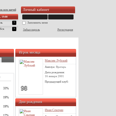
Личный кабинет
ок всех матчей
, 19:00
ль
?
Запомнить меня
бск
?
Забыл пароль
Регистрация
Игрок месяца
Максим Лубский
Амплуа:
Вратарь
Дата рождения:
16 января 2001
м
Предыдущий клуб:
98
33%
19%
Дни рождения
19%
Иван Секерин
17%