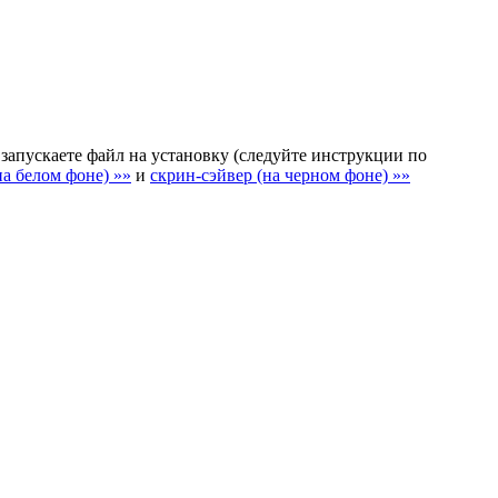
 запускаете файл на установку (следуйте инструкции по
на белом фоне) »»
и
скрин-сэйвер (на черном фоне) »»