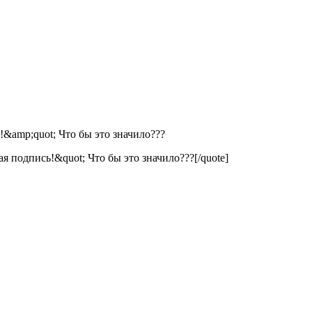
&amp;quot; Что бы это значило???
 подпись!&quot; Что бы это значило???[/quote]