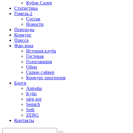
Кубок Салея
Статистика
Гомель-2
Состав
Новости
Переходы
Конкурс
Пресса
Фан-зона
История клуба
Гостевая
Голосования
Обои
Скрин сэйвер
Конкурс прогнозов
Блоги
Antosha
Kylio
oleg gor
Semich
Seth
ZERG
Контакты