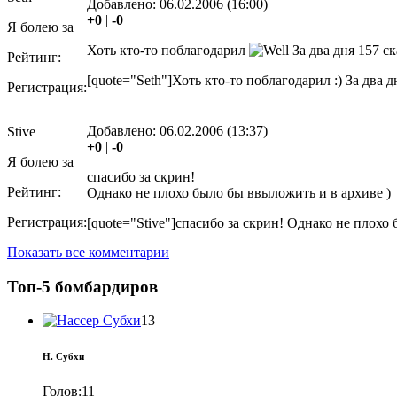
Добавлено:
06.02.2006 (16:00)
+0
|
-0
Я болею за
Хоть кто-то поблагодарил
За два дня 157 с
Рейтинг:
[quote="Seth"]Хоть кто-то поблагодарил :) За два д
Регистрация:
Добавлено:
06.02.2006 (13:37)
Stive
+0
|
-0
Я болею за
спасибо за скрин!
Рейтинг:
Однако не плохо было бы ввыложить и в архиве )
Регистрация:
[quote="Stive"]спасибо за скрин! Однако не плохо 
Показать все комментарии
Топ-5 бомбардиров
13
Н. Субхи
Голов:
11