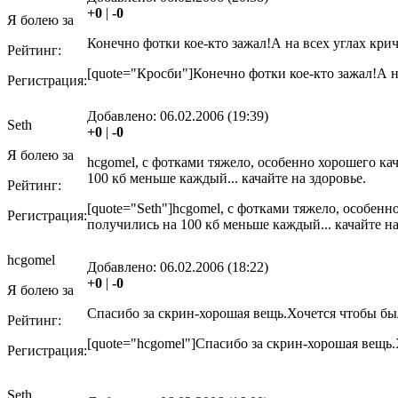
+0
|
-0
Я болею за
Конечно фотки кое-кто зажал!А на всех углах крич
Рейтинг:
[quote="Кросби"]Конечно фотки кое-кто зажал!А на
Регистрация:
Добавлено:
06.02.2006 (19:39)
Seth
+0
|
-0
Я болею за
hcgomel, с фотками тяжело, особенно хорошего каче
100 кб меньше каждый... качайте на здоровье.
Рейтинг:
[quote="Seth"]hcgomel, с фотками тяжело, особенно 
Регистрация:
получились на 100 кб меньше каждый... качайте на 
hcgomel
Добавлено:
06.02.2006 (18:22)
+0
|
-0
Я болею за
Спасибо за скрин-хорошая вещь.Хочется чтобы был
Рейтинг:
[quote="hcgomel"]Спасибо за скрин-хорошая вещь.Х
Регистрация:
Seth