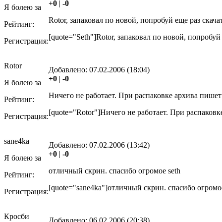
+0
|
-0
Я болею за
Rotor, запаковал по новой, попробуй еще раз скачат
Рейтинг:
[quote="Seth"]Rotor, запаковал по новой, попробуй 
Регистрация:
Rotor
Добавлено:
07.02.2006 (18:04)
+0
|
-0
Я болею за
Ничего не работает. При распаковке архива пишет
Рейтинг:
[quote="Rotor"]Ничего не работает. При распаков
Регистрация:
sane4ka
Добавлено:
07.02.2006 (13:42)
+0
|
-0
Я болею за
отличный скрин. спасибо огромое seth
Рейтинг:
[quote="sane4ka"]отличный скрин. спасибо огромое 
Регистрация:
Кросби
Добавлено:
06.02.2006 (20:38)