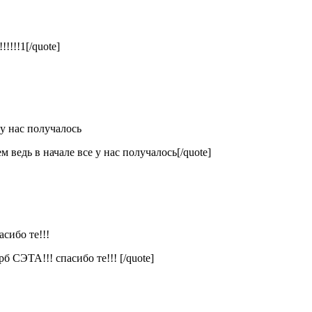
!!!1[/quote]
 у нас получалось
 ведь в начале все у нас получалось[/quote]
сибо те!!!
б СЭТА!!! спасибо те!!! [/quote]