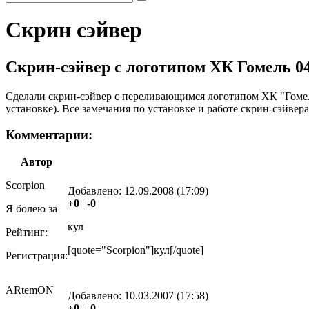
Скрин сэйвер
Скрин-сэйвер с логотипом ХК Гомель
0
Сделали скрин-сэйвер с переливающимся логотипом ХК "Гомель"
установке). Все замечания по установке и работе скрин-сэйвер
Комментарии:
Автор
Scorpion
Добавлено:
12.09.2008 (17:09)
+0
|
-0
Я болею за
кул
Рейтинг:
[quote="Scorpion"]кул[/quote]
Регистрация:
ARtemON
Добавлено:
10.03.2007 (17:58)
+0
|
-0