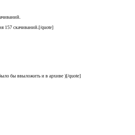
качиваний.
ня 157 скачиваний.[/quote]
было бы ввыложить и в архиве )[/quote]