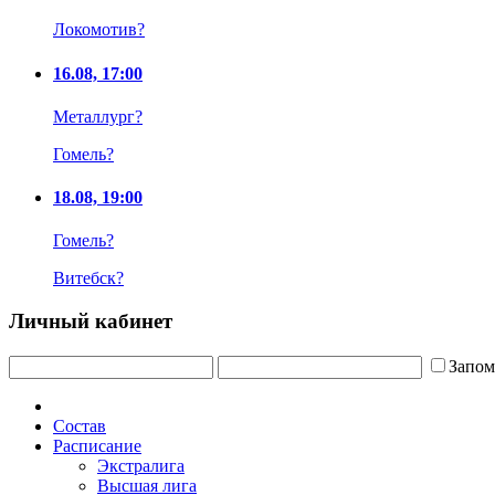
Локомотив
?
16.08, 17:00
Металлург
?
Гомель
?
18.08, 19:00
Гомель
?
Витебск
?
Личный кабинет
Запом
Состав
Расписание
Экстралига
Высшая лига