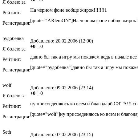
Я болею за
На черном фоне вобще жирок!!!!!!!1
Рейтинг:
[quote="ARtemON"]На черном фоне вобще жирок!!!!
Регистрация:
рудобелка
Добавлено:
20.02.2006 (12:00)
+0
|
-0
Я болею за
давно бы так а игру мы покажем ведь в начале все
Рейтинг:
[quote="рудобелка"]давно бы так а игру мы покажем
Регистрация:
wolf
Добавлено:
09.02.2006 (23:14)
+0
|
-0
Я болею за
ну присоеденяюсь ко всем и благодарб СЭТА!!! спа
Рейтинг:
[quote="wolf"]ну присоеденяюсь ко всем и благодар
Регистрация:
Seth
Добавлено:
07.02.2006 (23:15)