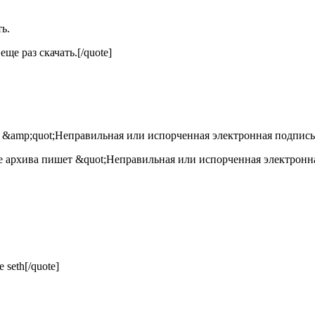
ь.
еще раз скачать.[/quote]
 &amp;quot;Неправильная или испорченная электронная подпись!
ке архива пишет &quot;Неправильная или испорченная электронная
seth[/quote]