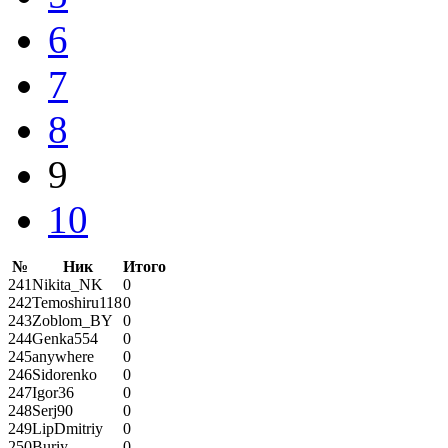
6
7
8
9
10
№
Ник
Итого
241
Nikita_NK
0
242
Temoshiru118
0
243
Zoblom_BY
0
244
Genka554
0
245
anywhere
0
246
Sidorenko
0
247
Igor36
0
248
Serj90
0
249
LipDmitriy
0
250
Buriy
0