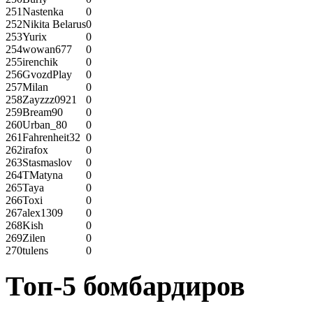
251
Nastenka
0
252
Nikita Belarus
0
253
Yurix
0
254
wowan677
0
255
irenchik
0
256
GvozdPlay
0
257
Milan
0
258
Zayzzz0921
0
259
Bream90
0
260
Urban_80
0
261
Fahrenheit32
0
262
irafox
0
263
Stasmaslov
0
264
TMatyna
0
265
Taya
0
266
Toxi
0
267
alex1309
0
268
Kish
0
269
Zilen
0
270
tulens
0
Топ-5 бомбардиров