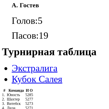
А. Гостев
Голов:
5
Пасов:
19
Турнирная таблица
Экстралига
Кубок Салея
#
Команда
И
О
1.
Юность
52
85
2.
Шахтер
52
77
3.
Витебск
52
73
4.
Лида
52
71