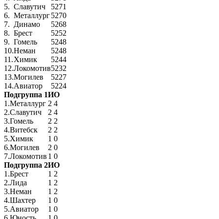
5.
Славутич
52
71
6.
Металлург
52
70
7.
Динамо
52
68
8.
Брест
52
52
9.
Гомель
52
48
10.
Неман
52
48
11.
Химик
52
44
12.
Локомотив
52
32
13.
Могилев
52
27
14.
Авиатор
52
24
Подгруппа 1
И
О
1.
Металлург
2
4
2.
Славутич
2
4
3.
Гомель
2
2
4.
Витебск
2
2
5.
Химик
1
0
6.
Могилев
2
0
7.
Локомотив
1
0
Подгруппа 2
И
О
1.
Брест
1
2
2.
Лида
1
2
3.
Неман
1
2
4.
Шахтер
1
0
5.
Авиатор
1
0
6.
Юность
1
0