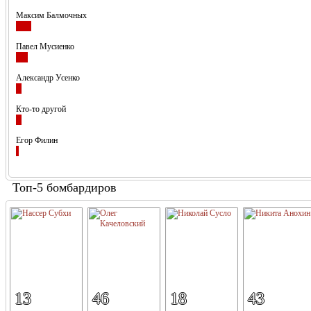
Максим Балмочных
Павел Мусиенко
Александр Усенко
Кто-то другой
Егор Филин
Топ-5 бомбардиров
13
46
18
43