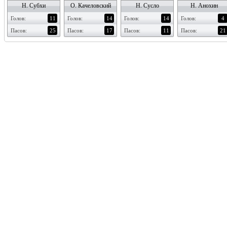
Н. Субхи
О. Качеловский
Н. Сусло
Н. Анохин
Голов:
11
Голов:
14
Голов:
14
Голов:
4
Пасов:
25
Пасов:
17
Пасов:
11
Пасов:
21