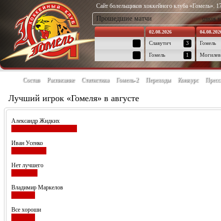
Сайт болельщиков хоккейного клуба «Гомель». 17
Прошедшие матчи
список в
02.08.2026
04.08.202
Славутич
3
Гомель
Гомель
1
Могилев
Состав
Расписание
Статистика
Гомель-2
Переходы
Конкурс
Пресс
Лучший игрок «Гомеля» в августе
Александр Жидких
Иван Усенко
Нет лучшего
Владимир Маркелов
Все хороши