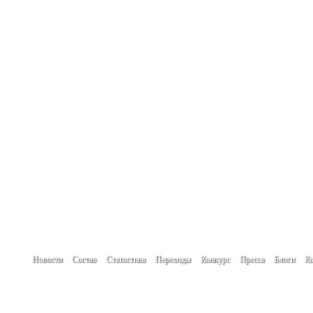
Новости
Состав
Статистика
Переходы
Конкурс
Пресса
Блоги
Ко
При использовании материалов сайта гип
Создание сайта -
www.create.by
Автор проекта: Кулик Денис
Мнение авторов новостей, блогов и посет