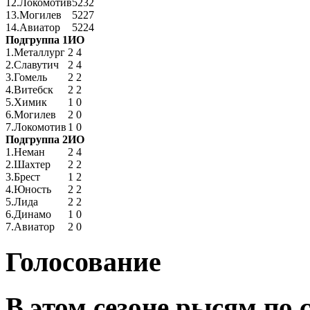
12.
Локомотив
52
32
13.
Могилев
52
27
14.
Авиатор
52
24
Подгруппа 1
И
О
1.
Металлург
2
4
2.
Славутич
2
4
3.
Гомель
2
2
4.
Витебск
2
2
5.
Химик
1
0
6.
Могилев
2
0
7.
Локомотив
1
0
Подгруппа 2
И
О
1.
Неман
2
4
2.
Шахтер
2
2
3.
Брест
1
2
4.
Юность
2
2
5.
Лида
2
2
6.
Динамо
1
0
7.
Авиатор
2
0
Голосование
В этом сезоне рысям по 