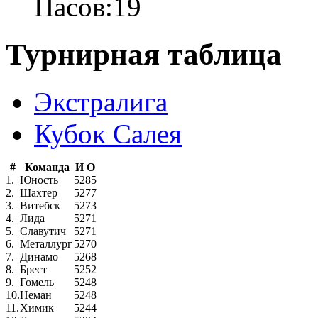
Пасов:
19
Турнирная таблица
Экстралига
Кубок Салея
#
Команда
И
О
1.
Юность
52
85
2.
Шахтер
52
77
3.
Витебск
52
73
4.
Лида
52
71
5.
Славутич
52
71
6.
Металлург
52
70
7.
Динамо
52
68
8.
Брест
52
52
9.
Гомель
52
48
10.
Неман
52
48
11.
Химик
52
44