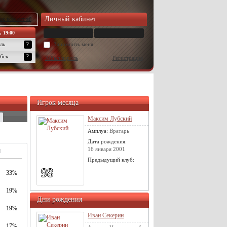
Личный кабинет
ок всех матчей
, 19:00
ль
?
Запомнить меня
бск
?
Забыл пароль
Регистрация
Игрок месяца
Максим Лубский
Амплуа:
Вратарь
Дата рождения:
16 января 2001
м
Предыдущий клуб:
98
33%
19%
Дни рождения
19%
Иван Секерин
17%