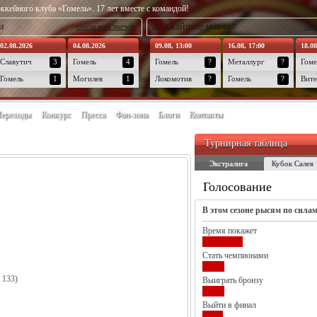
ккейного клуба «Гомель». 17 лет вместе с командой!
и
Ближайшие матчи
список всех матчей
спис
02.08.2026
04.08.2026
09.08, 13:00
16.08, 17:00
18.08
Славутич
3
Гомель
4
Гомель
?
Металлург
?
Гоме
Гомель
1
Могилев
1
Локомотив
?
Гомель
?
Вите
ереходы
Конкурс
Пресса
Фан-зона
Блоги
Контакты
Турнирная таблица
Экстралига
Кубок Салея
Голосование
В этом сезоне рысям по сила
Время покажет
Стать чемпионами
 133)
Выиграть бронзу
Выйти в финал