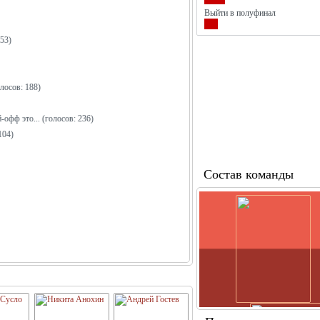
Выйти в полуфинал
453)
лосов: 188)
-офф это...
(голосов: 236)
104)
Состав команды