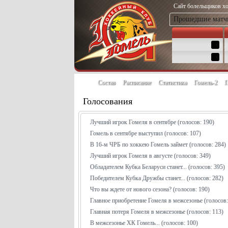
Сайт болельщиков хо
Прошедшие матч
Состав
Расписание
Статистика
Гомель-2
П
Голосования
Лучший игрок Гомеля в сентябре
(голосов: 190)
Гомель в сентябре выступил
(голосов: 107)
В 16-м ЧРБ по хоккею Гомель займет
(голосов: 284)
Лучший игрок Гомеля в августе
(голосов: 349)
Обладателем Кубка Беларуси станет...
(голосов: 395)
Победителем Кубка Дружбы станет...
(голосов: 282)
Что вы ждете от нового сезона?
(голосов: 190)
Главное приобретение Гомеля в межсезонье
(голосов:
Главная потеря Гомеля в межсезонье
(голосов: 113)
В межсезонье ХК Гомель...
(голосов: 100)