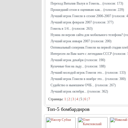
Переход Виталия Валуя в Гомель...
(голосов: 173)
Прошедший сезон я оцениваю как...
(голосов: 229)
Лучший игрок Гомеля в сезоне 2006-2007
(голосов: 
Лучший игрок февраля 2007
(голосов: 377)
Гомель в 1/4...
(голосов: 263)
Нужна ли версия сайта для мобильного телефона?
(го
Лучший игрок января 2007
(голосов: 200)
Оптимальный соперник Гомеля на первой стадии плей
Интересен ли Вам матч с легендами СССР
(голосов: 
Лучший игрок декабря
(голосов: 190)
Кулачные бои на льду...
(голосов: 188)
Лучший молодой игрок Гомеля это...
(голосов: 133)
Лучший игрок Гомеля в ноябре это...
(голосов: 300)
Судейство в нынешнем ОЧБ...
(голосов: 267)
Лучший игрок октября...
(голосов: 362)
Страницы:
1
|
2
|
3
|
4
|
5
|
6
|
7
Топ-5 бомбардиров